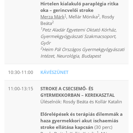
Hirtelen kialakuló paraplégia ritka
oka – gerincvelői stroke
1
2
Merza Márk
, Mellár Mónika
, Rosdy
2
Beáta
1
Petz Aladár Egyetemi Oktató Kórház,
Gyermekgyógyászati Szakmacsoport,
Győr
2
Heim Pál Országos Gyermekgyógyászati
Intézet, Neurológia, Budapest
10:30-11:00
KÁVÉSZÜNET
11:00-13:15
STROKE A CSECSEMŐ- ÉS
GYERMEKKORBAN – KEREKASZTAL
Üléselnök: Rosdy Beáta és Kollár Katalin
Előrelépések és terápiás dilemmák a
haza gyermekkori akut ischaemiás
stroke ellátása kapcsán
(30 perc)
1
1