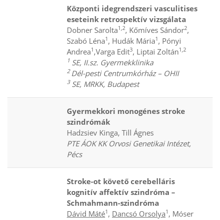
Központi idegrendszeri vasculitises
eseteink retrospektív vizsgálata
1,2
2
Dobner Sarolta
, Kőmíves Sándor
,
1
1
Szabó Léna
, Hudák Mária
, Pónyi
1
3
1,2
Andrea
,Varga Edit
, Liptai Zoltán
1
SE, II.sz. Gyermekklinika
2
Dél-pesti Centrumkórház – OHII
3
SE, MRKK, Budapest
Gyermekkori monogénes stroke
szindrómák
Hadzsiev Kinga, Till Ágnes
PTE ÁOK KK Orvosi Genetikai Intézet,
Pécs
Stroke-ot követő cerebelláris
kognitív affektív szindróma –
Schmahmann-szindróma
1
1
Dávid Máté
,
Dancsó Orsolya
, Móser