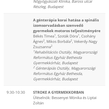
Nőgyógyászati Klinika, Baross utcai
Részleg, Budapest
A génterápia korai hatása a spinális
izomsorvadásban szenvedő
gyermekek motoros teljesítményére
1
1
Békés Tímea
, Szoták Dóra
, Csohány
2
2
Ágnes
, Mikos Borbála
, Vekerdy-Nagy
2
Zsuzsanna
1
Rehabilitációs Osztály, Magyarországi
Református Egyház Bethesda
Gyermekkórház, Budapest
2
Génterápiás Osztály, Magyarországi
Református Egyház Bethesda,
Gyermekkórház, Budapest
9:30-10:30
STROKE A GYERMEKKORBAN
Üléselnök: Bessenyei Mónika és Liptai
Zoltán