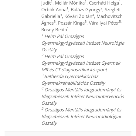
1
1
1
Judit
, Mellár Mónika
, Cserháti Helga
,
1
2
Orbók Anna
, Balázs György
, Szegleti
3
4
Gabriella
, Kővári Zoltán
, Machovitsch
5
5
5,
Ágnes
, Pozsár Kinga
, Várallyai Péter
1
Rosdy Beáta
1
Heim Pál Országos
Gyermekgyógyászati Intézet Neurológia
Osztály
2
Heim Pál Országos
Gyermekgyógyászati Intézet Gyermek
MR és CT diagnosztikai központ
3
Bethesda Gyermekkórház
Gyermekrehabilitációs Osztály
4
Országos Mentális Idegtudományi és
Idegsebészeti Intézet Neurointervenciós
Osztály
5
Országos Mentális Idegtudományi és
Idegsebészeti Intézet Neuroradiológiai
Osztály