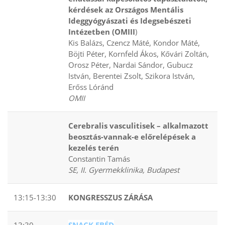
kérdések az Országos Mentális
Ideggyógyászati és Idegsebészeti
Intézetben (OMIII
)
Kis Balázs, Czencz Máté, Kondor Máté,
Böjti Péter, Kornfeld Ákos, Kővári Zoltán,
Orosz Péter, Nardai Sándor, Gubucz
István, Berentei Zsolt, Szikora István,
Erőss Lóránd
OMII
Cerebralis vasculitisek – alkalmazott
beosztás-vannak-e előrelépések a
kezelés terén
Constantin Tamás
SE, II. Gyermekklinika, Budapest
13:15-13:30
KONGRESSZUS ZÁRÁSA
13:30
SNACK EBÉD