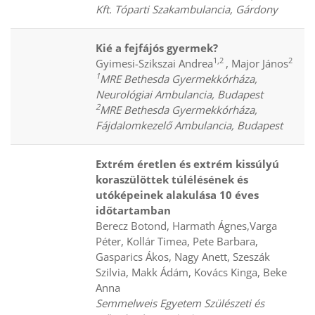
Kft. Tóparti Szakambulancia, Gárdony
Kié a fejfájós gyermek?
1,2
2
Gyimesi-Szikszai Andrea
, Major János
1
MRE Bethesda Gyermekkórháza,
Neurológiai Ambulancia, Budapest
2
MRE Bethesda Gyermekkórháza,
Fájdalomkezelő Ambulancia, Budapest
Extrém éretlen és extrém kissúlyú
koraszülöttek túlélésének és
utóképeinek alakulása 10 éves
időtartamban
Berecz Botond, Harmath Ágnes,Varga
Péter, Kollár Timea, Pete Barbara,
Gasparics Ákos, Nagy Anett, Szeszák
Szilvia, Makk Ádám, Kovács Kinga, Beke
Anna
Semmelweis Egyetem Szülészeti és