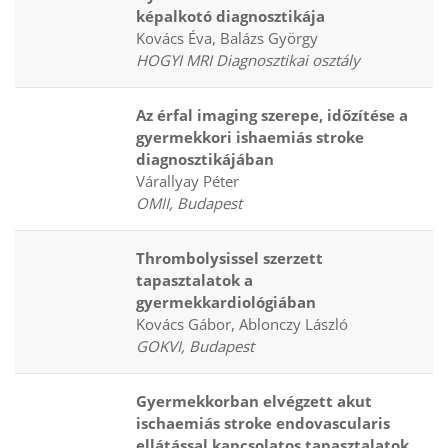
képalkotó diagnosztikája
Kovács Éva, Balázs György
HOGYI MRI Diagnosztikai osztály
Az érfal imaging szerepe, időzítése a
gyermekkori ishaemiás stroke
diagnosztikájában
Várallyay Péter
OMII, Budapest
Thrombolysissel szerzett
tapasztalatok a
gyermekkardiológiában
Kovács Gábor, Ablonczy László
GOKVI, Budapest
Gyermekkorban elvégzett akut
ischaemiás stroke endovascularis
ellátással kapcsolatos tapasztalatok,