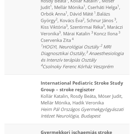
Rosdy Beáta
, Kollár Katalin
, Móser
1
1
1
Judit
, Mellár Mónika
, Cserháti Helga
,
1
1
Orbók Anna
, Dávid Máté
.Balázs
2
2
3
György
, Kovács Éva
, Schnur János
,
3
3
Kiss Viktória
, Szentirmai Réka
, Maráczi
3
3
3
Veronika
. Márai Katalin
Koncz Ilona
4
Cservenka Zita
1
2
HOGYI, Neurológiai Osztály
MRI
3
Diagnosztikai Osztály,
Anaesthesiologia
és Intenzív terápiás Osztály
4
Csolnoky Ferenc Kórház Veszprém
International Pediatric Stroke Study
Group – stroke
regiszter
Kollár Katalin, Rosdy Beáta, Móser Judit,
Mellár Mónika, Hadik Veronika
Heim Pál Országos Gyermekgyógyászati
Intézet Neurológia, Budapest
Gyermekkori ischaemiás stroke